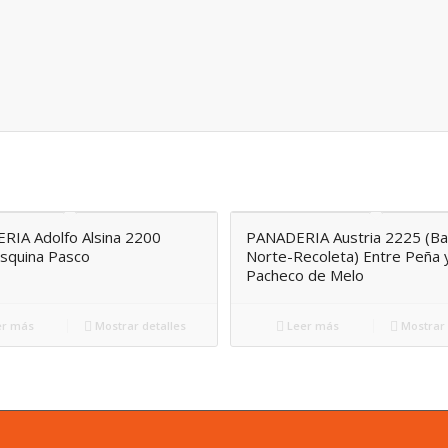
RIA Adolfo Alsina 2200
PANADERIA Austria 2225 (Ba
Esquina Pasco
Norte-Recoleta) Entre Peña 
Pacheco de Melo
r más
Mostrar detalles
Leer más
Mostrar 