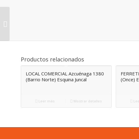
PARADA DE DIARIOS y
REVISTAS AV.
BELGRANO 1500
(Congreso)
Productos relacionados
LOCAL COMERCIAL Azcuénaga 1380
FERRETE
(Barrio Norte) Esquina Juncal
(Once) 
Leer más
Mostrar detalles
Lee