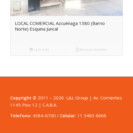
LOCAL COMERCIAL Azcuénaga 1380 (Barrio
Norte) Esquina Juncal
Leer más
Mostrar detalles
Copyright ©
2011 – 2026 L&L Group | Av. Corrientes
1145 Piso 12 | C.A.B.A.
Telefono:
4384-6700
/
Celular:
11 5483 6666