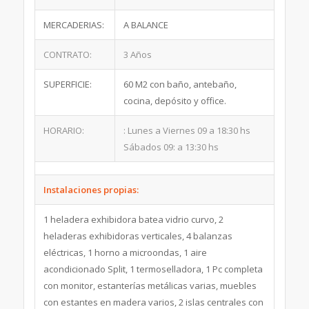
MERCADERIAS:
A BALANCE
CONTRATO:
3 Años
SUPERFICIE:
60 M2 con baño, antebaño,
cocina, depósito y office.
HORARIO:
: Lunes a Viernes 09 a 18:30 hs
Sábados 09: a 13:30 hs
Instalaciones propias:
1 heladera exhibidora batea vidrio curvo, 2
heladeras exhibidoras verticales, 4 balanzas
eléctricas, 1 horno a microondas, 1 aire
acondicionado Split, 1 termoselladora, 1 Pc completa
con monitor, estanterías metálicas varias, muebles
con estantes en madera varios, 2 islas centrales con