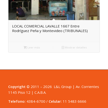
LOCAL COMERCIAL LAVALLE 1667 Entre
Rodríguez Peña y Montevideo (TRIBUNALES)
Leer más
Mostrar detalles
Copyright ©
2011 – 2026 L&L Group | Av. Corrientes
1145 Piso 12 | C.A.B.A.
Telefono:
4384-6700
/
Celular:
11 5483 6666