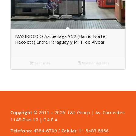
MAXIKIOSCO Azcuenaga 952 (Barrio Norte-
Recoleta) Entre Paraguay y M. T. de Alvear
Leer más
Mostrar detalles
Copyright ©
2011 – 2026 L&L Group | Av. Corrientes
1145 Piso 12 | C.A.B.A.
Telefono:
4384-6700
/
Celular:
11 5483 6666