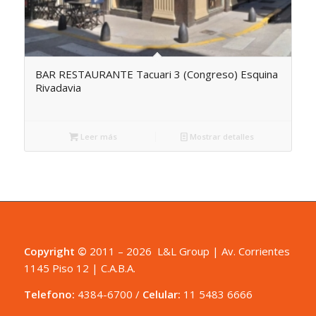
BAR RESTAURANTE Tacuari 3 (Congreso) Esquina
Rivadavia
Leer más
Mostrar detalles
Copyright ©
2011 – 2026 L&L Group | Av. Corrientes
1145 Piso 12 | C.A.B.A.
Telefono:
4384-6700
/
Celular:
11 5483 6666