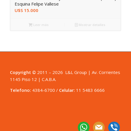
Esquina Felipe Vallese
U$S
15.000
Leer más
Mostrar detalles
Copyright ©
2011 – 2026 L&L Group | Av. Corrientes
1145 Piso 12 | C.A.B.A.
Telefono:
4384-6700
/
Celular:
11 5483 6666